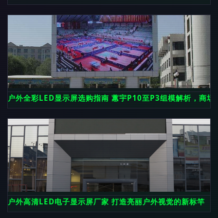
户外全彩LED显示屏选购指南 蕙宇P10至P3组模解析，商
户外高清LED电子显示屏厂家 打造亮丽户外视觉的新标竿