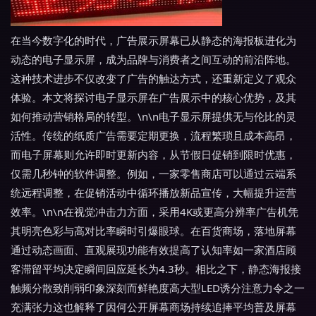
在当今数字化的时代，广告展示屏幕已从静态的海报板进化为
动态的电子显示屏，成为品牌与消费者之间互动的前沿阵地。
这种技术进步不仅改变了广告的触达方式，还重新定义了观众
体验。本文将探讨电子显示屏在广告展示中的核心优势，及其
如何推动营销格局的转型。\n\n电子显示屏提供无与伦比的灵
活性。传统的纸质广告需要定期更换，流程繁琐且成本高昂，
而电子屏幕则允许即时更新内容，从节假日促销到限时优惠，
仅需几秒钟的软件调整。例如，一家零售商店可以通过云端系
统远程调整，在促销活动中循环播放新品宣传，大幅提升运营
效率。\n\n在视觉冲击力方面，采用4K或更高分辨率广告机凭
其明亮色彩与高对比率瞬时引爆眼球。在百货商场，落地屏幕
通过动态画面、直观展现功能有效提高了认知率如一家酒店顾
客滞留平均决定瞬间回应延长为4.3秒。相比之下，静态海报接
触频分散致削弱印象深刻而鲜艳度高大型LED诱分注意力令之一
充满张力这也解释了因何公开屏幕商场持续追捧平均普及屏幕